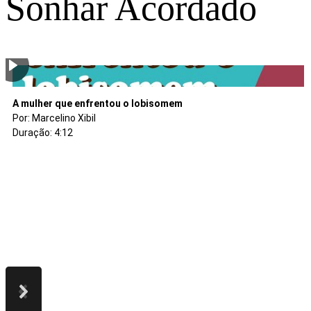
Sonhar Acordado
O sonho de Ismar
A flor da honestidade
O Coração do Baobá
Garupa Assombrada
A mulher que enfrentou o lobisomem
Por: Denise Arantes
Por: Tales Douglas Moreira
Por: Vânia Ordones
Por: Marcelino Xibil
Por: Marcelino Xibil
Duração: 13:46
Duração: 07:40
Duração: 14:14
Duração: 05:22
Duração: 4:12