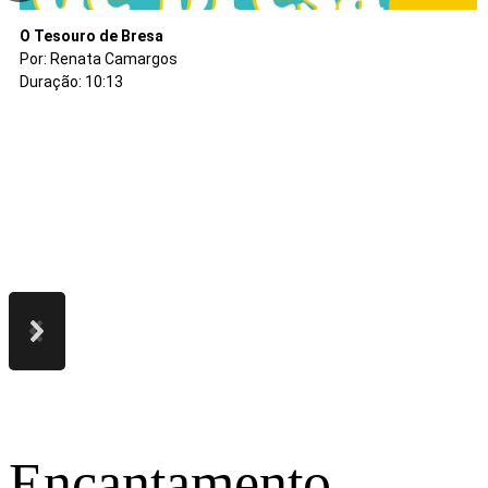
O espinheiro cruel
De pouco se faz muito
A flor da honestidade
O pescador e sua Mulher
A fazenda esperança
A jovem de bom coração
A último folhinha verde
O Coração do Baobá
Os três Filhos do Rei
A imagem da Paz
Orunmilá
O Tesouro de Bresa
Por: Denise Arantes
Por: Denise Arantes
Por: Tales Douglas Moreira
Por: Nana Bernardes
Por: Marcelino Xibil
Por: Mariana Bernardes
Por: Renata Camargos
Por: Vânia Ordones
Por: Vânia Ordones
Por: Denise Arantes
Por: Mariana Bernardes
Por: Renata Camargos
Duração: 8:35
Duração: 9:59
Duração: 7:42
Duração: 9:52
Duração: 6:09
Duração: 8:12
Duração: 8:12
Duração: 14:13
Duração: 6:49
Duração: 06:59
Duração: 08:22
Duração: 10:13
Encantamento