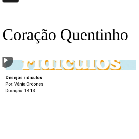
Coração Quentinho
De pouco se faz muito
O mundo das bocas maxedeiras
Sozinho no silêncio
O avô e sua netinha
A pulga e lagarta
A última folhinha verde
Os dons de Deus
O grande rabanete
A imagem da Paz
Varinha Mágica
Desejos ridículos
Por: Denise Arantes
Por: Tales Douglas Moreira
Por: Tales Douglas Moreira
Por: Renata Camargos
Por: Renata Camargos
Por: Renata Camargos
Por: Vânia Ordones
Por: Patrícia Oliveira
Por: Denise Arantes
Por: Nana Bernardes
Por: Vânia Ordones
Duração: 09:59
Duração: 09:58
Duração: 06:30
Duração: 08:12
Duração: 11:18
Duração: 08:12
Duração: 01:49
Duração: 08:45
Duração: 06:59
Duração: 16:36
Duração: 14:13