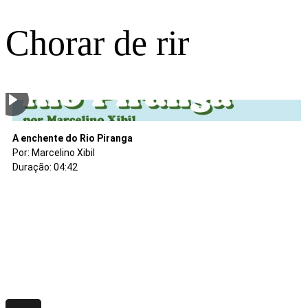
Chorar de rir
Dona Raposa e as Trairas
O homem que roubou os bodes
Desejos ridículos
A banda e a festa do tuba
A enchente do Rio Piranga
Por: Juvenal Bernardes
Por: Juvenal Bernardes
Por: Vânia Ordones
Por: Marcelino Xibil
Por: Marcelino Xibil
Duração: 04:44
Duração: 03:24
Duração: 14:13
Duração: 05:55
Duração: 04:42