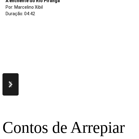
O sonho de Ismar
Foi a cidade de sopa
O Campo de Gigantes
A fazenda esperança
Garupa Assombrada
A mulher que enfrentou o lobisomem
Como surgiram as ondas
O grande rabanete
O conto do bolinho
A história da coca
Os três Filhos do Rei
A banda e a festa da tuba
A enchente do Rio Piranga
Por: Denise Arantes
Por: Nana Bernardes
Por: Nana Bernardes
Por: Marcelino Xibil
Por: Marcelino Xibil
Por: Marcelino Xibil
Por: Mariana Bernardes
Por: Patrícia Oliveira
Por: Patrícia Oliveira
Por: Patricia Oliveira
Por: Vânia Ordones
Por: Marcelino Xibil
Por: Marcelino Xibil
Duração: 13:46
Duração: 07:09
Duração: 06:05
Duração: 06:09
Duração: 05:21
Duração: 04:12
Duração: 05:14
Duração: 08:45
Duração: 10:54
Duração: 09:57
Duração: 06:49
Duração: 05:55
Duração: 04:42
Contos de Arrepiar