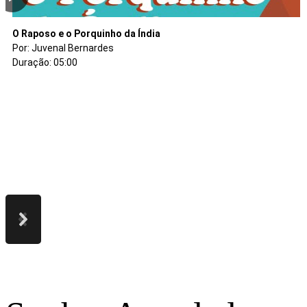
O cachorro do mato e a Galinha Carijó
O cachorro do mato e a Galinha Carijó
O cachorro do mato e o Tatu
O espinheiro cruel
O bicho folharal
A Pulga e Lagarta
O Coração do Baobá
Dona Raposa e as Trairas
O homem que roubou os bodes
O leão e o Mosquito
O Raposo e o Porquinho da Índia
Por: Juvenal Bernardes
Por: Juvenal Bernardes
Por: Juvenal Bernardes
Por: Denise Arantes
Por: Renata Camargos
Por: Renata Camargos
Por: Vânia Ordones
Por: Juvenal Bernardes
Por: Juvenal Bernardes
Por: Juvenal Bernardes
Por: Juvenal Bernardes
Duração: 05:48
Duração: 06:02
Duração: 04:32
Duração: 08:35
Duração: 07:40
Duração: 11:17
Duração: 14:14
Duração: 04:44
Duração: 03:24
Duração: 02:31
Duração: 05:00