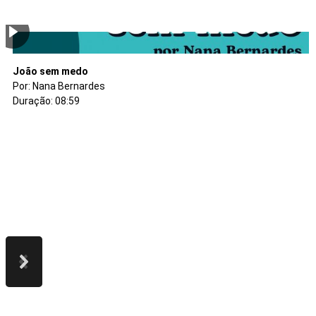
A fazenda esperança
Garupa Assombrada
A mulher que enfrentou o lobisomem
João sem medo
Por: Marcelino Xibil
Por: Marcelino Xibil
Por: Marcelino Xibil
Por: Nana Bernardes
Duração: 06:09
Duração: 05:21
Duração: 04:12
Duração: 08:59