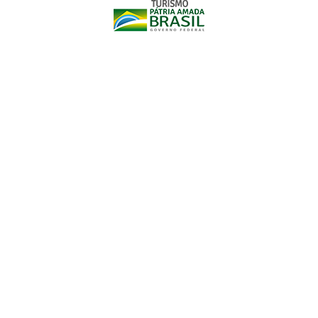
A Mostra
Estação das
Histórias
integra o projeto
Conexão
Cultural,
que em 2022 articula ações
em: Arcos, Betim, Caeté, Santa
Bárbara e Barão de Cocais