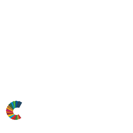
dúvida sobre formato,
conteúdo ou
acessibilidade?
wilma.planetacultura@gmail.com
55 31 97255-5589